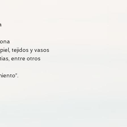
ea
a zona
iel, tejidos y vasos
ias, entre otros
imiento”.