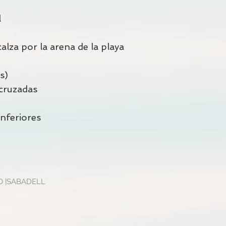
l
lza por la arena de la playa
s)
cruzadas
inferiores
O |SABADELL