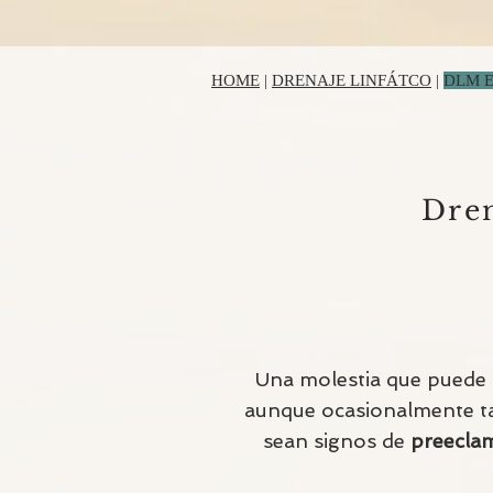
HOME
|
DRENAJE LINFÁTCO
|
DLM 
Dren
Una molestia que puede a
aunque ocasionalmente ta
sean signos de
preecla