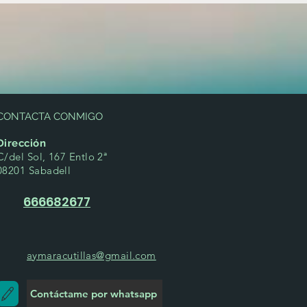
CONTACTA CONMIGO
Dirección
C/del Sol, 167 Entlo 2ª
08201 Sabadell
666682677
aymaracutillas@gmail.com
Contáctame por whatsapp