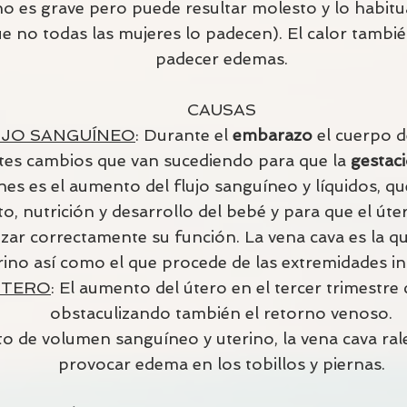
o es grave pero puede resultar molesto y lo habitua
 no todas las mujeres lo padecen). El calor tambi
padecer edemas.
CAUSAS
UJO SANGUÍNEO
: Durante el
embarazo
el cuerpo d
ntes cambios que van sucediendo para que la
gestac
es es el aumento del flujo sanguíneo y líquidos, qu
o, nutrición y desarrollo del bebé y para que el úte
izar correctamente su función. La vena cava es la q
rino así como el que procede de las extremidades in
ÚTERO
: El aumento del útero en el tercer trimestre
obstaculizando también el retorno venoso.
 de volumen sanguíneo y uterino, la vena cava rale
provocar edema en los tobillos y piernas.